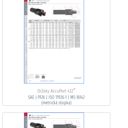
®
Držáky AccuPort 432
SAE J-1926 | ISO 11926-1 | MS-16142
(metrická stopka)