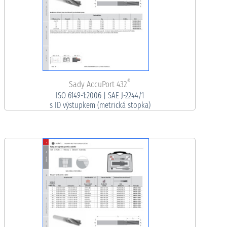
®
Sady AccuPort 432
ISO 6149-1:2006 | SAE J-2244/1
s ID výstupkem (metrická stopka)