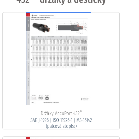
®
Držáky AccuPort 432
SAE J-1926 | ISO 11926-1 | MS-16142
(palcová stopka)