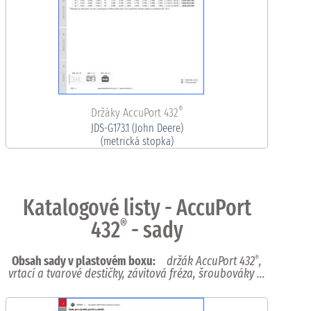
®
Držáky AccuPort 432
JDS-G173.1 (John Deere)
(metrická stopka)
Katalogové listy - AccuPort
432
®
- sady
Obsah sady v plastovém boxu:
držák AccuPort 432
,
®
vrtací a tvarové destičky, závitová fréza, šroubováky ...