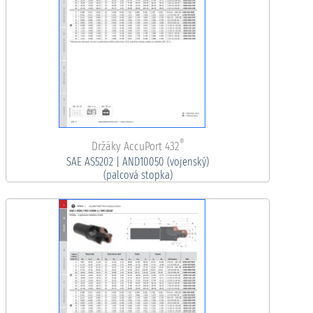
®
Držáky AccuPort 432
SAE AS5202 | AND10050 (vojenský)
(palcová stopka)