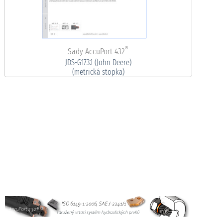
®
Sady AccuPort 432
JDS-G173.1 (John Deere)
(metrická stopka)