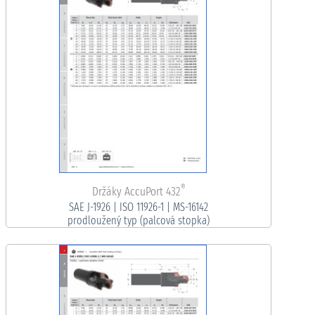
®
Držáky AccuPort 432
SAE J-1926 | ISO 11926-1 | MS-16142
prodloužený typ (palcová stopka)