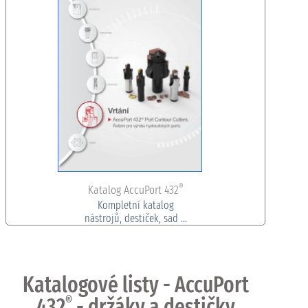
®
Katalog AccuPort 432
Kompletní katalog
nástrojů, destiček, sad ...
Katalogové listy - AccuPort
432
®
- držáky a destičky