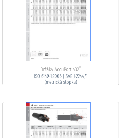
®
Držáky AccuPort 432
ISO 6149-1:2006 | SAE J-2244/1
(metrická stopka)