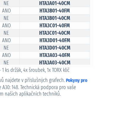
NE
HTA3A01-40CM
ANO
HTA3B01-40FM
NE
HTA3B01-40CM
ANO
HTA3C01-40FM
NE
HTA3C01-40CM
ANO
HTA3D01-40FM
NE
HTA3D01-40CM
ANO
HTA3A03-40FM
NE
HTA3A03-40CM
ANO
HTA3B03-40FM
 1 ks držák, 4x šroubek, 1x TORX klíč
NE
HTA3B03-40CM
ů najdete v příslušných grafech.
Pokyny pro
ANO
HTA3C03-40FM
e A30: 148. Technická podpora pro vaše
NE
HTA3C03-40CM
ím našich aplikačních techniků.
ANO
HTA3D03-40FM
NE
HTA3D03-40CM
ANO
HTA3A05-40FM
NE
HTA3A05-40CM
ANO
HTA3B05-40FM