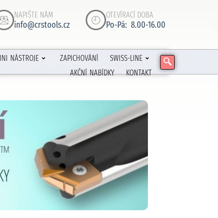
NAPIŠTE NÁM
OTEVÍRACÍ DOBA
info@crstools.cz
Po-Pá: 8.00-16.00
INI NÁSTROJE
ZAPICHOVÁNÍ
SWISS-LINE
AKČNÍ NABÍDKY
KONTAKT