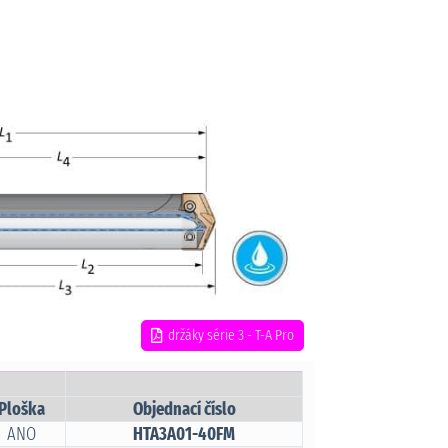
držáky série 3 - T-A Pro
Ploška
Objednací číslo
ANO
HTA3A01-40FM