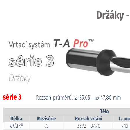
Držáky -
série 3
Rozsah průměrů: ⌀ 35,05 – ⌀ 47,80 mm
Tělo
Délka
Mezisérie
Rozsah vrtání
L
m
2
KRÁTKÝ
A
35.72 – 37.70
41.1