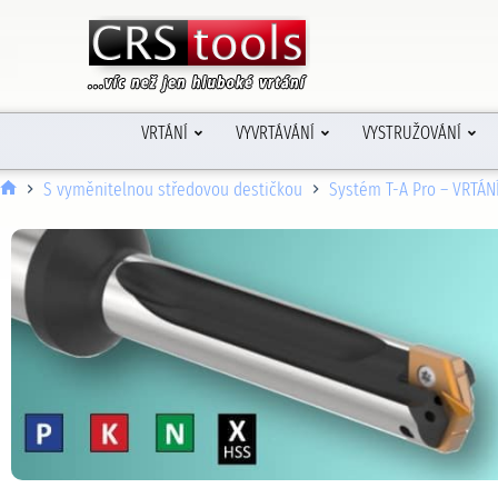
VRTÁNÍ
VYVRTÁVÁNÍ
VYSTRUŽOVÁNÍ
S vyměnitelnou středovou destičkou
Systém T-A Pro – VRTÁN