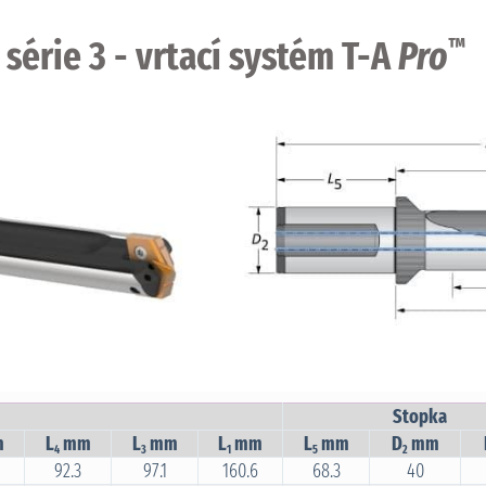
 série 3 - vrtací systém T-A
Pro
™
Stopka
m
L
mm
L
mm
L
mm
L
mm
D
mm
4
3
1
5
2
92.3
97.1
160.6
68.3
40