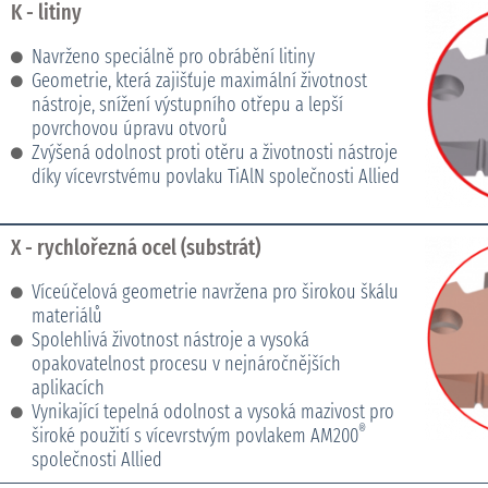
K - litiny
Navrženo speciálně pro obrábění litiny
Geometrie, která zajišťuje maximální životnost
nástroje, snížení výstupního otřepu a lepší
povrchovou úpravu otvorů
Zvýšená odolnost proti otěru a životnosti nástroje
díky vícevrstvému povlaku TiAlN společnosti Allied
X - rychlořezná ocel (substrát)
Víceúčelová geometrie navržena pro širokou škálu
materiálů
Spolehlivá životnost nástroje a vysoká
opakovatelnost procesu v nejnáročnějších
aplikacích
Vynikající tepelná odolnost a vysoká mazivost pro
®
široké použití s vícevrstvým povlakem AM200
společnosti Allied