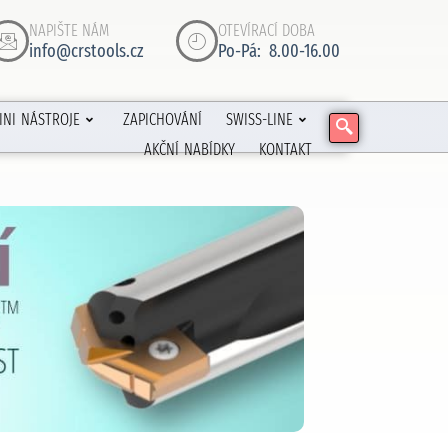
NAPIŠTE NÁM
OTEVÍRACÍ DOBA
info@crstools.cz
Po-Pá: 8.00-16.00
INI NÁSTROJE
ZAPICHOVÁNÍ
SWISS-LINE
AKČNÍ NABÍDKY
KONTAKT