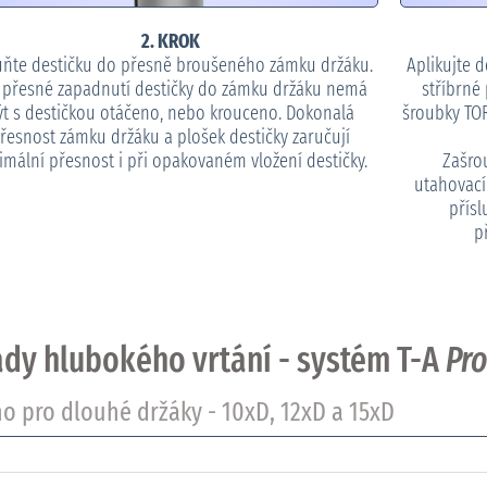
2. KROK
ňte destičku do přesně broušeného zámku držáku.
Aplikujte 
 přesné zapadnutí destičky do zámku držáku nemá
stříbrné
ýt s destičkou otáčeno, nebo krouceno. Dokonalá
šroubky TO
řesnost zámku držáku a plošek destičky zaručují
imální přesnost i při opakovaném vložení destičky.
Zašro
utahovac
přísl
p
dy hlubokého vrtání - systém T-A
Pr
o pro dlouhé držáky - 10xD, 12xD a 15xD