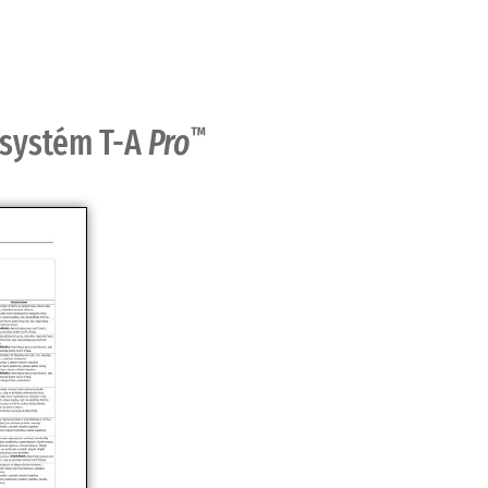
 systém T-A
Pro
™