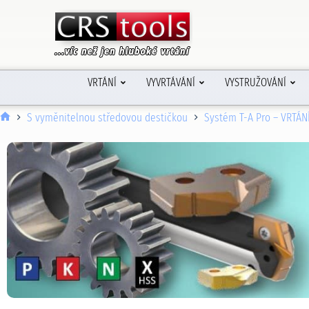
VRTÁNÍ
VYVRTÁVÁNÍ
VYSTRUŽOVÁNÍ
S vyměnitelnou středovou destičkou
Systém T-A Pro – VRTÁN