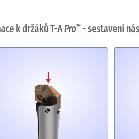
ace k držáků T-A
Pro
™
- sestavení nás