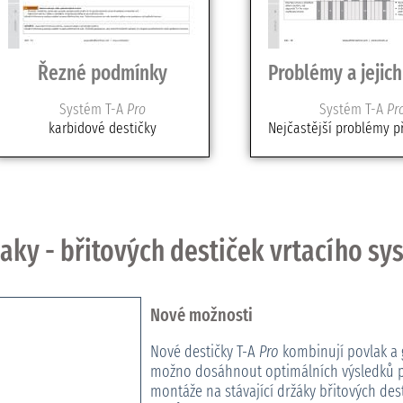
Řezné podmínky
Problémy a jejich
Systém T-A
Pro
Systém T-A
Pr
karbidové destičky
Nejčastější problémy při 
vlaky - břitových destiček vrtacího s
Nové možnosti
Nové destičky T-A
Pro
kombinují povlak a 
možno dosáhnout optimálních výsledků při
montáže na stávající držáky břitových dest