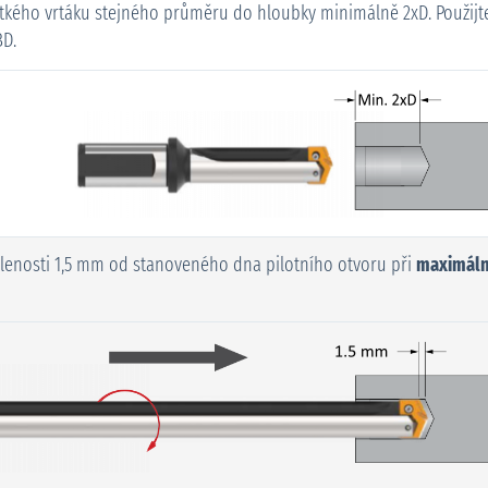
átkého vrtáku stejného průměru do hloubky minimálně 2xD. Použijte
BD.
lenosti 1,5 mm od stanoveného dna pilotního otvoru při
maximální