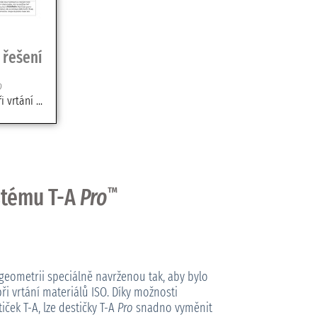
 řešení
o
vrtání ...
ystému T-A
Pro
™
geometrii speciálně navrženou tak, aby bylo
 vrtání materiálů ISO. Díky možnosti
iček T-A, lze destičky T-A
Pro
snadno vyměnit