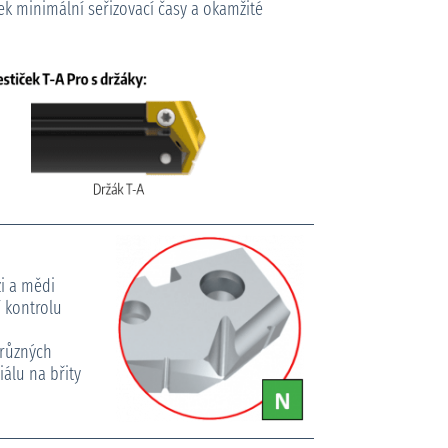
ek minimální seřizovací časy a okamžité
zi a mědi
í kontrolu
 různých
álu na břity