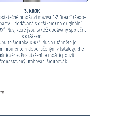
3. KROK
dostatečné množství maziva E-Z Break
(šedo-
®
 pasty – dodávaná s držákem) na originální
RX
Plus, které jsou taktéž dodávány společně
®
s držákem.
ubujte šroubky TORX
Plus a utáhněte je
®
ím momentem doporučeným v katalogu dle
ušné série. Pro utažení je možné použít
řednastavený utahovací šroubovák.
o
™