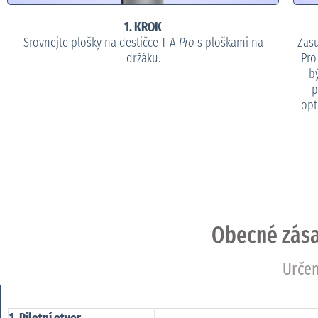
1. KROK
Srovnejte plošky na destičce T-A
Pro
s ploškami na
Zasu
držáku.
Pro
b
p
opt
Obecné zása
Určen