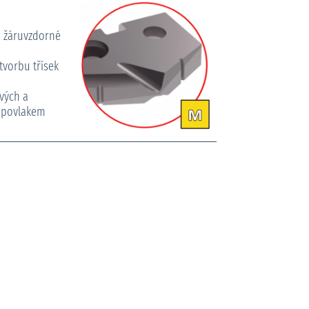
a žáruvzdorné
tvorbu třísek
vých a
 povlakem