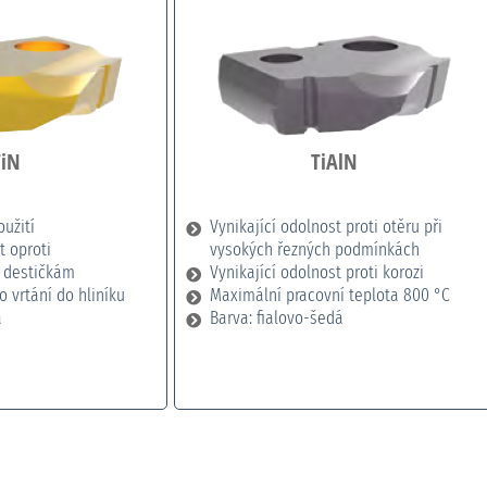
TiN
TiAlN
užití
Vynikající odolnost proti otěru při
t oproti
vysokých řezných podmínkách
 destičkám
Vynikající odolnost proti korozi
o vrtání do hliníku
Maximální pracovní teplota 800 °C
á
Barva: fialovo-šedá