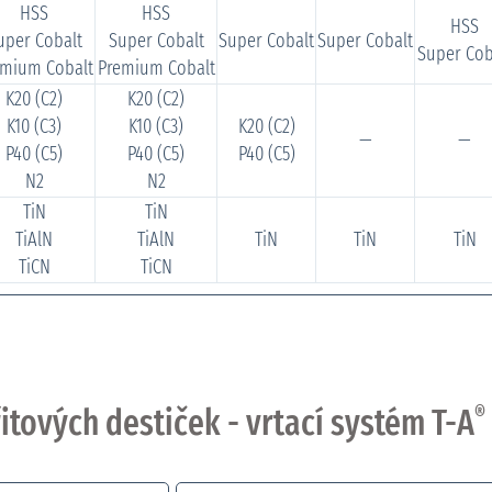
HSS
HSS
HSS
uper Cobalt
Super Cobalt
Super Cobalt
Super Cobalt
Super Cob
emium Cobalt
Premium Cobalt
K20 (C2)
K20 (C2)
K10 (C3)
K10 (C3)
K20 (C2)
—
—
P40 (C5)
P40 (C5)
P40 (C5)
N2
N2
TiN
TiN
TiAlN
TiAlN
TiN
TiN
TiN
TiCN
TiCN
itových destiček - vrtací systém T-A
®