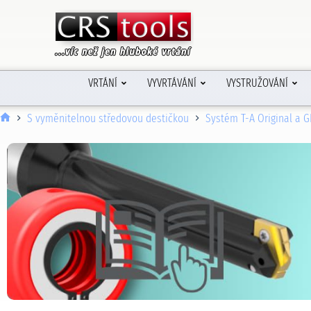
VRTÁNÍ
VYVRTÁVÁNÍ
VYSTRUŽOVÁNÍ
S vyměnitelnou středovou destičkou
Systém T-A Original a G