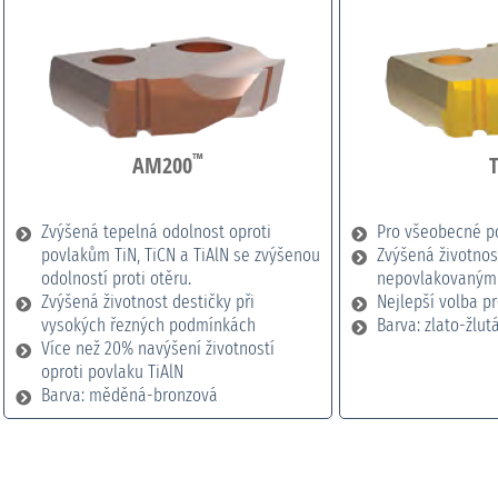
™
AM200
Zvýšená tepelná odolnost oproti
Pro všeobecné po
povlakům TiN, TiCN a TiAlN se zvýšenou
Zvýšená životnos
odolností proti otěru.
nepovlakovaným
Zvýšená životnost destičky při
Nejlepší volba pr
vysokých řezných podmínkách
Barva: zlato-žlut
Více než 20% navýšení životností
oproti povlaku TiAlN
Barva: měděná-bronzová