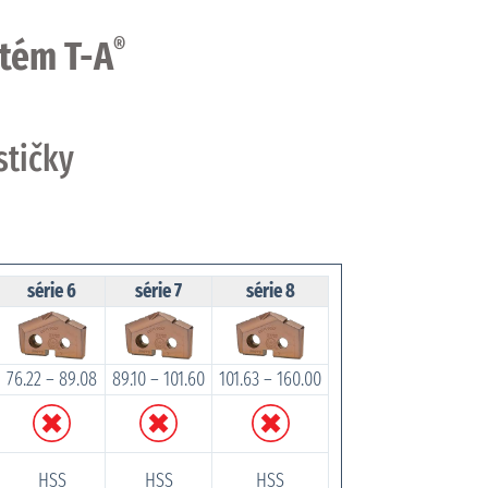
stém T-A
®
stičky
série 6
série 7
série 8
76.22 – 89.08
89.10 – 101.60
101.63 – 160.00
HSS
HSS
HSS