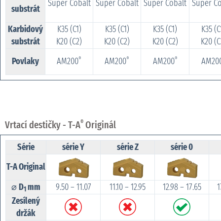
Super Cobalt
Super Cobalt
Super Cobalt
Super Co
substrát
Karbidový
K35 (C1)
K35 (C1)
K35 (C1)
K35 (C
substrát
K20 (C2)
K20 (C2)
K20 (C2)
K20 (C
Povlaky
AM200
AM200
AM200
AM20
®
®
®
Vrtací destičky - T-A
Originál
®
Série
série Y
série Z
série 0
T-A Original
⌀
D
mm
9.50 – 11.07
11.10 – 12.95
12.98 – 17.65
1
1
Zesílený
držák