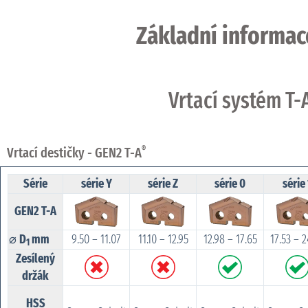
Základní informac
Vrtací systém T-
Vrtací destičky - GEN2 T-A
®
Série
série Y
série Z
série 0
série
GEN2 T-A
⌀
D
mm
9.50 – 11.07
11.10 – 12.95
12.98 – 17.65
17.53 – 2
1
Zesílený
držák
HSS