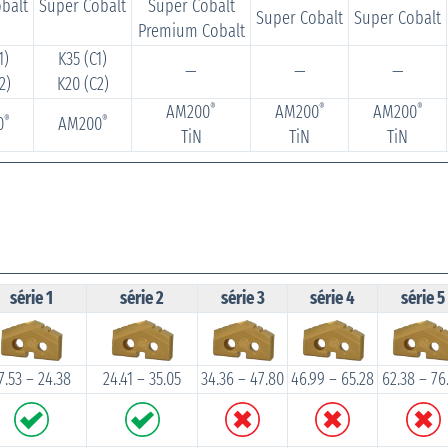
balt
Super Cobalt
Super Cobalt
Super Cobalt
Super Cobalt
Premium Cobalt
1)
K35 (C1)
—
—
—
2)
K20 (C2)
AM200
AM200
AM200
®
®
®
0
AM200
®
®
TiN
TiN
TiN
série 1
série 2
série 3
série 4
série 5
7.53 – 24.38
24.41 – 35.05
34.36 – 47.80
46.99 – 65.28
62.38 – 76