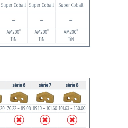
Super Cobalt
Super Cobalt
Super Cobalt
—
—
—
AM200
AM200
AM200
®
®
®
TiN
TiN
TiN
série 6
série 7
série 8
.20
76.22 – 89.08
89.10 – 101.60
101.63 – 160.00