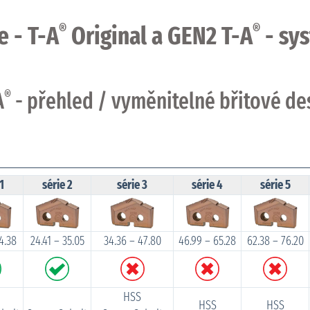
e - T-A
Original a GEN2 T-A
- sy
®
®
A
®
- přehled / vyměnitelné břitové de
 1
série 2
série 3
série 4
série 5
4.38
24.41 – 35.05
34.36 – 47.80
46.99 – 65.28
62.38 – 76.20
HSS
HSS
HSS