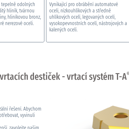
ní tepelně odolných
Vynikající pro obrábění automatové
, litý hliník, tvárnou
oceli, nízkouhlíkových a středně
itiny, hliníkovou bronz,
uhlíkových ocelí, legovaných ocelí,
é nerezové oceli.
vysokopevnostních ocelí, nástrojových a
kalených ocelí.
rtacích destiček - vrtací systém T-A
rzální řešení. Abychom
třebovat, vyvinuli
lepší, zavolejte našim