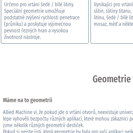
Určeno pro vrtání šedé / bílé litiny.
Vynikající pro vrtá
Speciální geometrie umožňuje
slitin, slitiny titanu
podstatné zvýšení rychlosti penetrace
litinu, šedé / bílé l
(průniku) a poskytuje výjimečnou
mosaz, měď a někter
pevnost řezných hran a vysokou
životnost nástroje.
Geometrie v
Máme na to geometrii
Allied Machine ví, že pokud jde o vrtání otvorů, neexistuje unive
lépe vyhověli bezpočtu různých aplikací, které mohou zákazníci po
jsme několik různých geometrií destiček.
Pokud si nejste jisti, která geometrie by byla pro vaši aplikaci nej