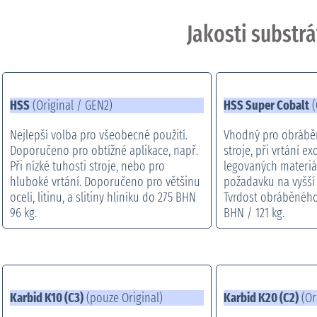
Jakosti substrá
HSS
(Original / GEN2)
HSS Super Cobalt
(
Nejlepší volba pro všeobecné použití.
Vhodný pro obráběn
Doporučeno pro obtížné aplikace, např.
stroje, při vrtání e
Při nízké tuhosti stroje, nebo pro
legovaných materiá
hluboké vrtání. Doporučeno pro většinu
požadavku na vyšší
ocelí, litinu, a slitiny hliníku do 275 BHN
Tvrdost obráběného
96 kg.
BHN / 121 kg.
Karbid K10 (C3)
(pouze Original)
Karbid K20 (C2)
(Or