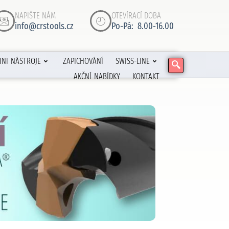
NAPIŠTE NÁM
OTEVÍRACÍ DOBA
info@crstools.cz
Po-Pá: 8.00-16.00
INI NÁSTROJE
ZAPICHOVÁNÍ
SWISS-LINE
AKČNÍ NABÍDKY
KONTAKT