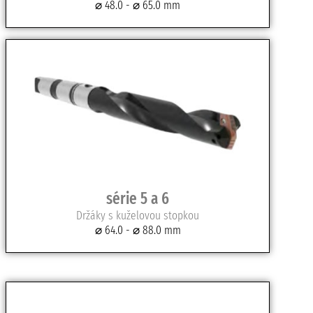
⌀ 48.0 - ⌀ 65.0 mm
série 5 a 6
Držáky s kuželovou stopkou
⌀ 64.0 - ⌀ 88.0 mm