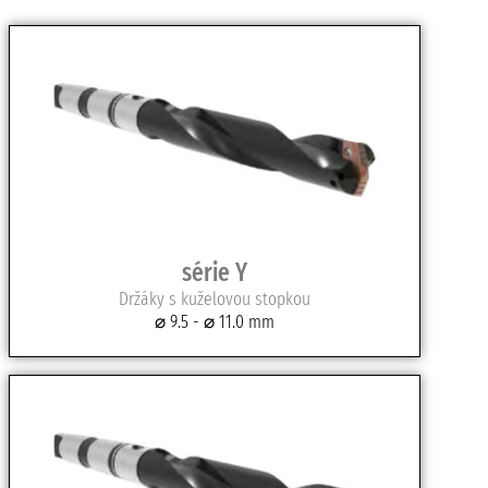
série Y
Držáky s kuželovou stopkou
⌀ 9.5 - ⌀ 11.0 mm