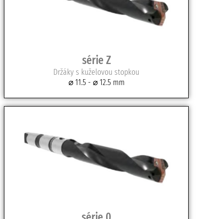
série Z
Držáky s kuželovou stopkou
⌀ 11.5 - ⌀ 12.5 mm
série 0