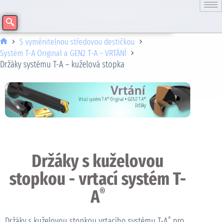
S vyměnitelnou středovou destičkou
Systém T-A Original a GEN2 T-A – VRTÁNÍ
Držáky systému T-A – kuželová stopka
Držáky s kuželovou
stopkou - vrtací systém T-
A
®
Držáky s kuželovou stopkou vrtacího systému T-A
pro
®