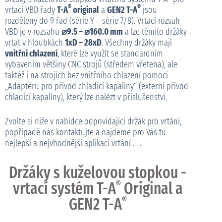
®
®
vrtací VBD řady
T-A
original
a
GEN2 T-A
jsou
rozděleny do 9 řad (série Y – série 7/8). Vrtací rozsah
VBD je v rozsahu
⌀9.5 – ⌀160.0 mm
a lze těmito držáky
vrtat v hloubkách
1xD – 28xD
. Všechny držáky mají
vnitřní chlazení
, které lze využít se standardním
vybavením většiny CNC strojů (středem vřetena), ale
taktéž i na strojích bez vnitřního chlazení pomoci
„Adaptéru pro přívod chladící kapaliny“ (externí přívod
chladící kapaliny), který lze nalézt v příslušenství.
Zvolte si níže v nabídce odpovídající držák pro vrtání,
popřípadě nás kontaktujte a najdeme pro Vás tu
nejlepší a nejvhodnější aplikaci vrtání . . .
Držáky s kuželovou stopkou -
vrtací systém T-A
®
Original a
GEN2 T-A
®