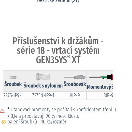
Destičky série 18 (XT)
Příslušenství k držákům -
série 18 - vrtací systém
GEN3SYS
®
XT
Šroubek
Šroubovák
Šroubek s nylonem
Momentový šroubová
7375-IP9-1
7375N-IP9-1
8IP-9
8IP-9TL
*
Utahovací momenty se počítají s koeficientem tření μ
= 0,14 a představují 90 % meze kluzu.
balení šroubků - 10 ks/rozměr