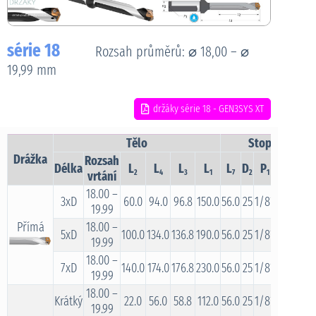
série 18
Rozsah průměrů: ⌀ 18,00 – ⌀
19,99 mm
držáky série 18 - GEN3SYS XT
Tělo
Stopka
Drážka
Rozsah
Délka
L
L
L
L
L
D
P
Ploška
2
4
3
1
7
2
1
vrtání
18.00 –
3xD
60.0
94.0
96.8
150.0
56.0
25
1/8*
ANO
19.99
Přímá
18.00 –
5xD
100.0
134.0
136.8
190.0
56.0
25
1/8*
ANO
19.99
18.00 –
7xD
140.0
174.0
176.8
230.0
56.0
25
1/8*
ANO
19.99
18.00 –
Krátký
22.0
56.0
58.8
112.0
56.0
25
1/8*
ANO
19.99