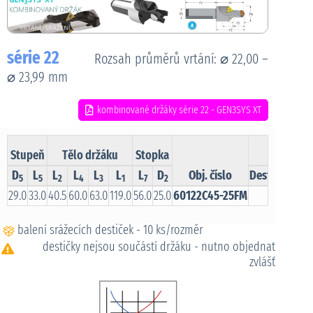
série 22
Rozsah průměrů vrtání: ⌀ 22,00 –
⌀ 23,99 mm
kombinované držáky série 22 - GEN3SYS XT
Stupeň
Tělo držáku
Stopka
D
L
L
L
L
L
L
D
Obj. číslo
Destička pro
5
5
2
4
3
1
7
2
29.0
33.0
40.5
60.0
63.0
119.0
56.0
25.0
60122C45-25FM
TC
balení srážecích destiček - 10 ks/rozměr
destičky nejsou součástí držáku - nutno objednat
zvlášť