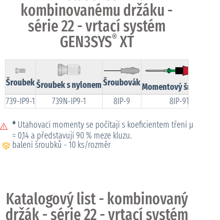
kombinovanému držáku -
série 22 - vrtací systém
GEN3SYS
®
XT
Šroubek
Šroubovák
Šroubek s nylonem
Momentový šroubovák
739-IP9-1
739N-IP9-1
8IP-9
8IP-9TL
*
Utahovací momenty se počítají s koeficientem tření μ
= 0,14 a představují 90 % meze kluzu.
balení šroubků - 10 ks/rozměr
Katalogový list - kombinovaný
držák - série 22 - vrtací systém