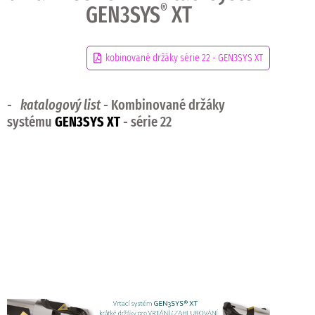
GEN3SYS
®
XT
kobinované držáky série 22 - GEN3SYS XT
-
katalogový list
- Kombinované držáky
systému
GEN3SYS XT
- série 22