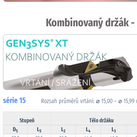
Kombinovaný držák - 
série 15
Rozsah průměrů vrtání: ⌀ 15,00 – ⌀ 15,9
Stupeň
Tělo držáku
D
L
L
L
L
5
5
2
4
3