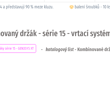
14 a představují 90 % meze kluzu.
balení šroubků - 10 
ovaný držák - série 15 - vrtací syst
ky série 15 - GEN3SYS XT
-
katalogový list
- Kombinované dr