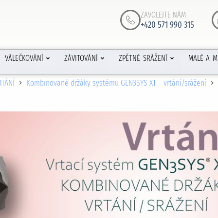
ZAVOLEJTE NÁM
+420 571 990 315
VÁLEČKOVÁNÍ
ZÁVITOVÁNÍ
ZPĚTNÉ SRÁŽENÍ
MALÉ A M
RTÁNÍ
Kombinované držáky systému GEN3SYS XT – vrtání/srážení