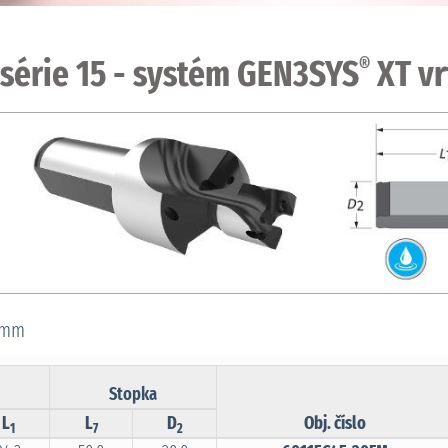
série 15 - systém GEN3SYS
XT vr
®
9 mm
Stopka
L
L
D
Obj. číslo
1
7
2