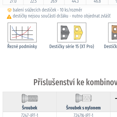
27.0
22.5
26.9
44.3
46.8
balení srážecích destiček - 10 ks/rozměr
destičky nejsou součástí držáku - nutno objednat zvlášť
Řezné podmínky
Destičky série 15 (XT Pro)
Destičk
Příslušenství ke kombinov
Šroubek
Šroubek s nylonem
7247-IP7-1
7247N-IP7-1