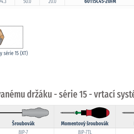
94.3
50.0
20.0
60115C45-20FM
y série 15 (XT)
anému držáku - série 15 - vrtací sy
Šroubovák
Momentový šroubovák
8IP-7
8IP-7TL