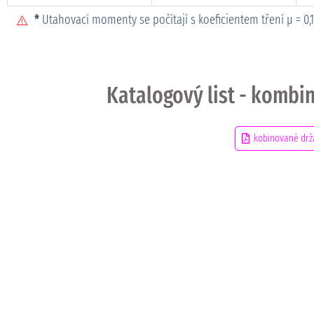
*
Utahovací momenty se počítají s koeficientem tření μ = 0,
Katalogový list - kombin
kobinované držá