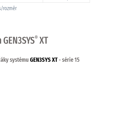
ks/rozměr
ém GEN3SYS
®
XT
žáky systému
GEN3SYS XT
- série 15