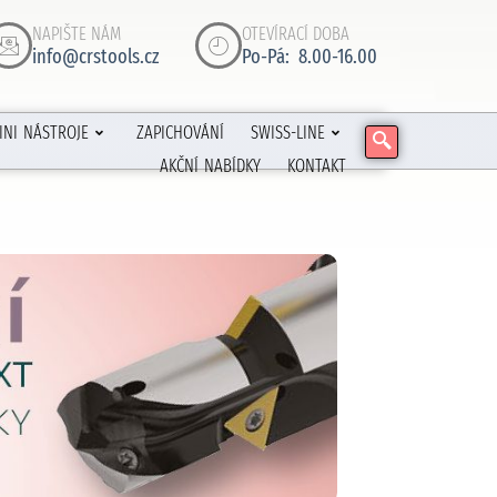
NAPIŠTE NÁM
OTEVÍRACÍ DOBA
info@crstools.cz
Po-Pá: 8.00-16.00
INI NÁSTROJE
ZAPICHOVÁNÍ
SWISS-LINE
AKČNÍ NABÍDKY
KONTAKT