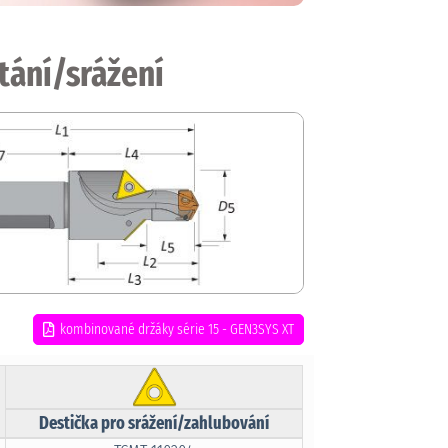
tání/srážení
kombinované držáky série 15 - GEN3SYS XT
Destička pro srážení/zahlubování