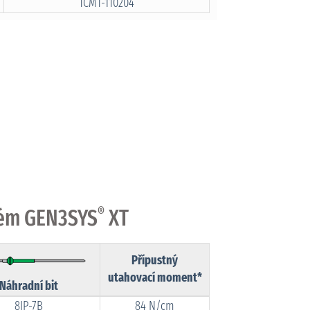
TCMT-110204
stém GEN3SYS
®
XT
Přípustný
utahovací moment*
Náhradní bit
8IP-7B
84 N/cm