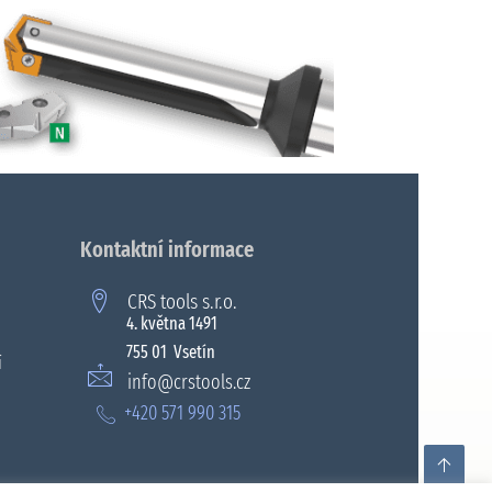
Kontaktní informace
CRS tools s.r.o.
4. května 1491
755 01 Vsetín
í
info@crstools.cz
+420 571 990 315