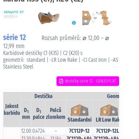
série 12
Rozsah průměrů: ⌀ 12,00 – ⌀
12,99 mm
Karbidové destičky C1 (K35) | C2 (K20) s
geometrií: standard | -LR Low Rake | -CI Cast Iron | -AS
Stainless Steel
destičky série 12 - GEN3SYS XT
Destička
Geometrie dest
Jakost
D
D
Palců
1
1
karbidu
mm
palce
zlomkem
Standardní
LR Low Rake
CI Ca
12.00
0.4724
–
7C112P-12
7C112P-12LR
12.30
0.4844
31/64
7C112P-.484
7C112P-.484LR