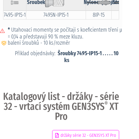
Nylonový pojistný šroube
Šroubek
Šroubovák
7495-IP15-1
7495N-IP15-1
8IP-15
8IP-
*
Utahovací momenty se počítají s koeficientem tření μ
= 0,14 a představují 90 % meze kluzu.
balení šroubků - 10 ks/rozměr
Příklad objednávky:
Šroubky 7495-IP15-1 . . . . . 10
ks
Katalogový list - držáky - série
32 - vrtací systém GEN3SYS
®
XT
Pro
držáky série 32 - GEN3SYS XT Pro