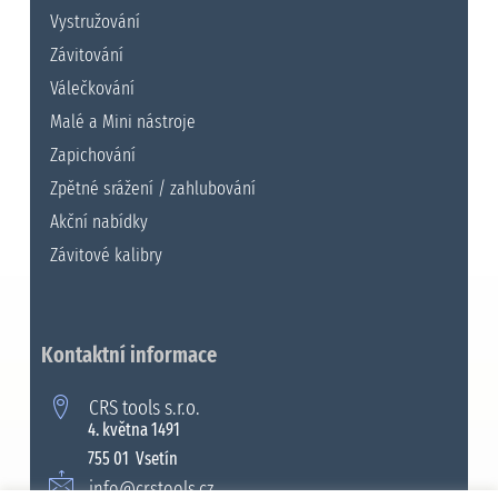
Vystružování
Závitování
Válečkování
Malé a Mini nástroje
Zapichování
Zpětné srážení / zahlubování
Akční nabídky
Závitové kalibry
Kontaktní informace
CRS tools s.r.o.
4. května 1491
755 01 Vsetín
info@crstools.cz