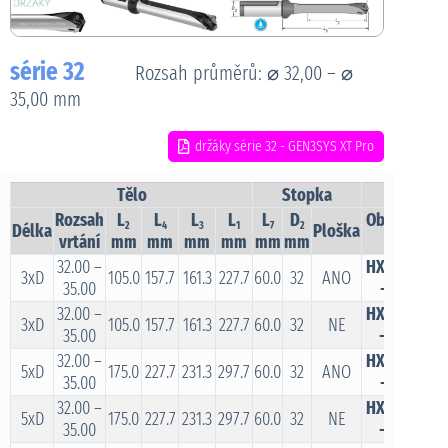
série 32
Rozsah průměrů: ⌀ 32,00 – ⌀
35,00 mm
držáky série 32 - GEN3SYS XT Pro
Tělo
Stopka
Rozsah
L
L
L
L
L
D
Objednací
2
4
3
1
7
2
Délka
Ploška
vrtání
mm
mm
mm
mm
mm
mm
číslo
32.00 –
HXT0332S
3xD
105.0
157.7
161.3
227.7
60.0
32
ANO
35.00
-32FM
32.00 –
HXT0332S
3xD
105.0
157.7
161.3
227.7
60.0
32
NE
35.00
-32CM
32.00 –
HXT0532S
5xD
175.0
227.7
231.3
297.7
60.0
32
ANO
35.00
-32FM
32.00 –
HXT0532S
5xD
175.0
227.7
231.3
297.7
60.0
32
NE
35.00
-32CM