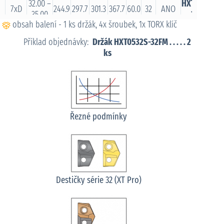
32.00 –
HXT0732S-
7xD
244.9
297.7
301.3
367.7
60.0
32
ANO
35.00
32FM
obsah balení - 1 ks držák, 4x šroubek, 1x TORX klíč
32.00 –
HXT0732S-
7xD
244.9
297.7
301.3
367.7
60.0
32
NE
35.00
32CM
Příklad objednávky:
Držák HXT0532S-32FM . . . . . 2
32.00 –
HXT1032S
ks
10xD
350.0
402.8
406.4
462.8
60.0
32
ANO
35.00
-32FM
32.00 –
HXT1032S
10xD
350.0
402.8
406.4
462.8
60.0
32
NE
35.00
-32CM
Řezné podmínky
Destičky série 32 (XT Pro)