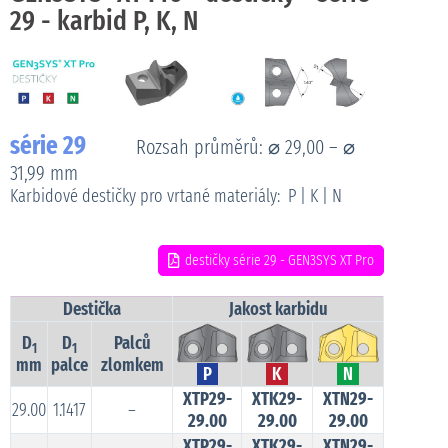
29 - karbid P, K, N
série 29
Rozsah průměrů: ⌀ 29,00 – ⌀
31,99 mm
Karbidové destičky pro vrtané materiály: P | K | N
destičky série 29 - GEN3SYS XT Pro
Destička
Jakost karbidu
D
D
Palců
1
1
mm
palce
zlomkem
P
K
N
XTP29-
XTK29-
XTN29-
29.00
1.1417
–
29.00
29.00
29.00
XTP29-
XTK29-
XTN29-