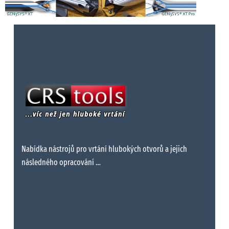
XTP29-
XTK29-
XTN29-
31.70
1.2480
–
31.70
31.70
31.70
XTP29-
XTK29-
XTN29-
31.75
1.2500
1-1/4
31.75
31.75
31.75
XTP29-
XTK29-
XTN29-
31.80
1.2520
–
31.80
31.80
31.80
XTP29-
XTK29-
XTN29-
31.90
1.2559
–
31.90
31.90
31.90
Nabídka nástrojů pro vrtání hlubokých otvorů a jejich
následného opracování …