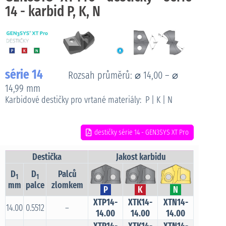
14 - karbid P, K, N
série 14
Rozsah průměrů: ⌀ 14,00 – ⌀
14,99 mm
Karbidové destičky pro vrtané materiály: P | K | N
destičky série 14 - GEN3SYS XT Pro
Destička
Jakost karbidu
D
D
Palců
1
1
mm
palce
zlomkem
P
K
N
XTP14-
XTK14-
XTN14-
14.00
0.5512
–
14.00
14.00
14.00