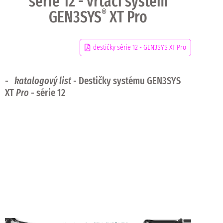
série 12 - vrtací systém
GEN3SYS
®
XT Pro
destičky série 12 - GEN3SYS XT Pro
-
katalogový list
- Destičky systému GEN3SYS
XT
Pro
- série 12