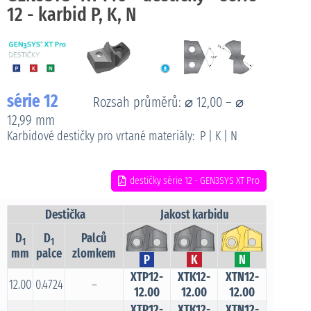
12 - karbid P, K, N
série 12
Rozsah průměrů: ⌀ 12,00 – ⌀
12,99 mm
Karbidové destičky pro vrtané materiály: P | K | N
destičky série 12 - GEN3SYS XT Pro
Destička
Jakost karbidu
D
D
Palců
1
1
mm
palce
zlomkem
P
K
N
XTP12-
XTK12-
XTN12-
12.00
0.4724
–
12.00
12.00
12.00
XTP12-
XTK12-
XTN12-