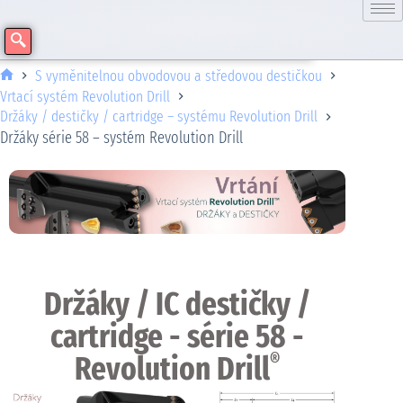
S vyměnitelnou obvodovou a středovou destičkou
Vrtací systém Revolution Drill
Držáky / destičky / cartridge – systému Revolution Drill
Držáky série 58 – systém Revolution Drill
Držáky / IC destičky /
cartridge - série 58 -
Revolution Drill
®