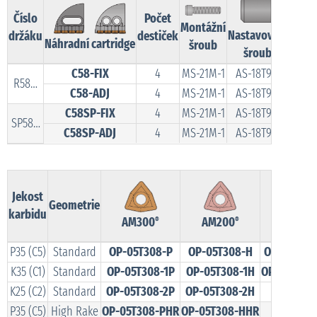
Číslo
Počet
Montážní
Nastavovací
držáku
destiček
Náhradní cartridge
šroub
šroub
C58-FIX
4
MS-21M-1
AS-18T9-1
R58…
C58-ADJ
4
MS-21M-1
AS-18T9-1
C58SP-FIX
4
MS-21M-1
AS-18T9-1
SP58…
C58SP-ADJ
4
MS-21M-1
AS-18T9-1
Jekost
Geometrie
karbidu
AM300
AM200
TiN
®
®
P35 (C5)
Standard
OP-05T308-P
OP-05T308-H
OP-05T308
K35 (C1)
Standard
OP-05T308-1P
OP-05T308-1H
OP-05T308
K25 (C2)
Standard
OP-05T308-2P
OP-05T308-2H
–
P35 (C5)
High Rake
OP-05T308-PHR
OP-05T308-HHR
–