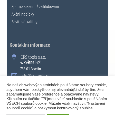
Zpětné srážení / zahlubování
Akční nabídky
Závitové kalibry
Kontaktní informace
CRS tools s.r.o.
4. května 1491
755 01 Vsetín
info@crstools.cz
+420 571 990 315
Na našich webových stránkách používáme soubory cookie,
abychom vám poskytli co nejrelevantnější služby tím, že si
zapamatujeme vaše preference a opakované návštěvy.
Kliknutím na tlačítko "Přijmout vše" souhlasíte s používáním
VŠECH souborů cookie. Můžete však navštívit "Nastavení
© 2008 - 2026 Všechna práva vyhrazena. |
souborů cookie" a poskytnout kontrolovaný souhlas.