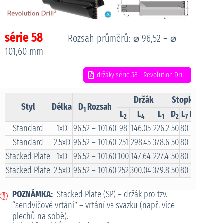
série 58
Rozsah průměrů: ⌀ 96,52 – ⌀
101,60 mm
držáky série 58 - Revolution Drill
Držák
Stopka
Styl
Délka
D
Rozsah
Obj. 
1
L
L
L
D
L
P
2
4
1
2
7
2
Standard
1xD
96.52 – 101.60
98
146.05
226.2
50
80
–
R58X1
Standard
2.5xD
96.52 – 101.60
251
298.45
378.6
50
80
–
R58X2
Stacked Plate
1xD
96.52 – 101.60
100
147.64
227.4
50
80
–
SP58X
Stacked Plate
2.5xD
96.52 – 101.60
252
300.04
379.8
50
80
–
SP58X
POZNÁMKA:
Stacked Plate (SP) – držák pro tzv.
“sendvičové vrtání” – vrtání ve svazku (např. více
plechů na sobě).