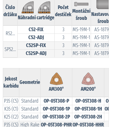
Číslo
Počet
Montážní
Nastavovací
držáku
destiček
Náhradní cartridge
šroub
šroub
C52-FIX
3
MS-19M-1
AS-18T9-1
R52…
C52-ADJ
3
MS-19M-1
AS-18T9-1
C52SP-FIX
3
MS-19M-1
AS-18T9-1
SP52…
C52SP-ADJ
3
MS-19M-1
AS-18T9-1
Jekost
Geometrie
karbidu
AM300
AM200
TiN
®
®
P35 (C5)
Standard
OP-05T308-P
OP-05T308-H
OP-05T308
K35 (C1)
Standard
OP-05T308-1P
OP-05T308-1H
OP-05T308
K25 (C2)
Standard
OP-05T308-2P
OP-05T308-2H
–
P35 (C5)
High Rake
OP-05T308-PHR
OP-05T308-HHR
–