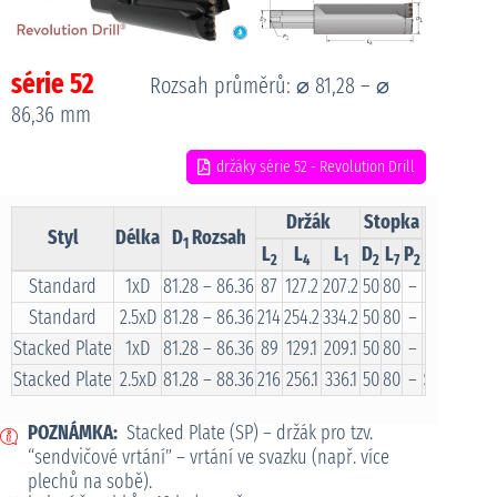
série 52
Rozsah průměrů: ⌀ 81,28 – ⌀
86,36 mm
držáky série 52 - Revolution Drill
Držák
Stopka
Styl
Délka
D
Rozsah
Obj. čís
1
L
L
L
D
L
P
2
4
1
2
7
2
Standard
1xD
81.28 – 86.36
87
127.2
207.2
50
80
–
R52X10-
Standard
2.5xD
81.28 – 86.36
214
254.2
334.2
50
80
–
R52X25-
Stacked Plate
1xD
81.28 – 86.36
89
129.1
209.1
50
80
–
SP52X10
Stacked Plate
2.5xD
81.28 – 88.36
216
256.1
336.1
50
80
–
SP52X25
POZNÁMKA:
Stacked Plate (SP) – držák pro tzv.
“sendvičové vrtání” – vrtání ve svazku (např. více
plechů na sobě).