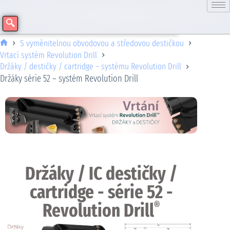
S vyměnitelnou obvodovou a středovou destičkou
Vrtací systém Revolution Drill
Držáky / destičky / cartridge – systému Revolution Drill
Držáky série 52 – systém Revolution Drill
Držáky / IC destičky /
cartridge - série 52 -
Revolution Drill
®