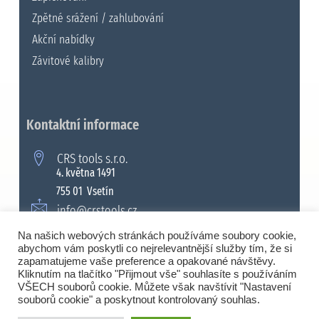
Zpětné srážení / zahlubování
Akční nabídky
Závitové kalibry
Kontaktní informace
CRS tools s.r.o.
4. května 1491
755 01 Vsetín
info@crstools.cz
+420 571 990 315
Na našich webových stránkách používáme soubory cookie,
abychom vám poskytli co nejrelevantnější služby tím, že si
zapamatujeme vaše preference a opakované návštěvy.
Kliknutím na tlačítko "Přijmout vše" souhlasíte s používáním
VŠECH souborů cookie. Můžete však navštívit "Nastavení
© 2008 - 2026 Všechna práva vyhrazena. |
souborů cookie" a poskytnout kontrolovaný souhlas.