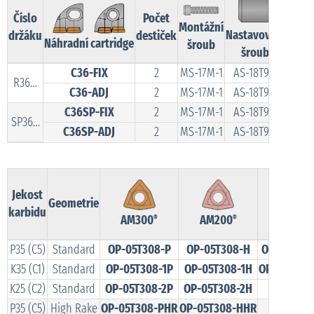
Číslo
Počet
Montážní
Nastavovací
držáku
destiček
Náhradní cartridge
šroub
šroub
C36-FIX
2
MS-17M-1
AS-18T9-1
R36…
C36-ADJ
2
MS-17M-1
AS-18T9-1
C36SP-FIX
2
MS-17M-1
AS-18T9-1
SP36…
C36SP-ADJ
2
MS-17M-1
AS-18T9-1
Jekost
Geometrie
karbidu
AM300
AM200
TiN
®
®
P35 (C5)
Standard
OP-05T308-P
OP-05T308-H
OP-05T308
K35 (C1)
Standard
OP-05T308-1P
OP-05T308-1H
OP-05T308
K25 (C2)
Standard
OP-05T308-2P
OP-05T308-2H
–
P35 (C5)
High Rake
OP-05T308-PHR
OP-05T308-HHR
–