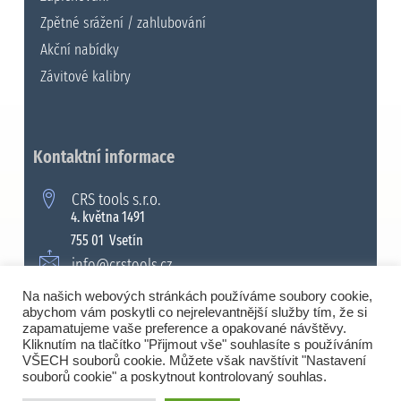
Zpětné srážení / zahlubování
Akční nabídky
Závitové kalibry
Kontaktní informace
CRS tools s.r.o.
4. května 1491
755 01 Vsetín
info@crstools.cz
+420 571 990 315
Na našich webových stránkách používáme soubory cookie,
abychom vám poskytli co nejrelevantnější služby tím, že si
zapamatujeme vaše preference a opakované návštěvy.
Kliknutím na tlačítko "Přijmout vše" souhlasíte s používáním
VŠECH souborů cookie. Můžete však navštívit "Nastavení
© 2008 - 2026 Všechna práva vyhrazena. |
souborů cookie" a poskytnout kontrolovaný souhlas.