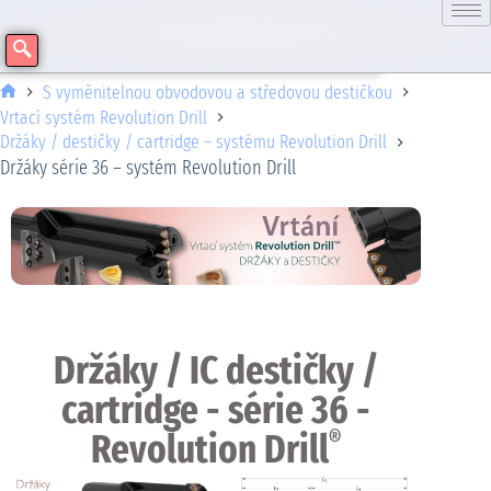
S vyměnitelnou obvodovou a středovou destičkou
Vrtací systém Revolution Drill
Držáky / destičky / cartridge – systému Revolution Drill
Držáky série 36 – systém Revolution Drill
Držáky / IC destičky /
cartridge - série 36 -
Revolution Drill
®