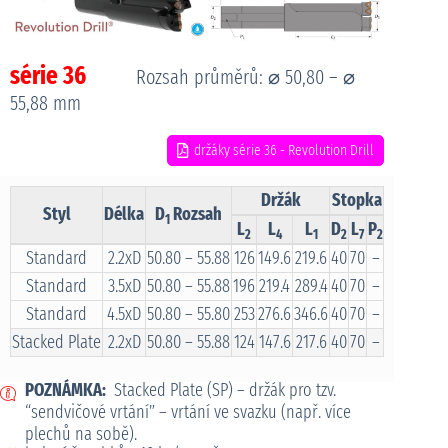
série 36
Rozsah průměrů: ⌀ 50,80 – ⌀
55,88 mm
držáky série 36 - Revolution Drill
Držák
Stopka
Styl
Délka
D
Rozsah
Obj. čí
1
L
L
L
D
L
P
2
4
1
2
7
2
Standard
2.2xD
50.80 – 55.88
126
149.6
219.6
40
70
–
R36X22
Standard
3.5xD
50.80 – 55.88
196
219.4
289.4
40
70
–
R36X35
Standard
4.5xD
50.80 – 55.80
253
276.6
346.6
40
70
–
R36X45
Stacked Plate
2.2xD
50.80 – 55.88
124
147.6
217.6
40
70
–
SP36X22
POZNÁMKA:
Stacked Plate (SP) – držák pro tzv.
“sendvičové vrtání” – vrtání ve svazku (např. více
plechů na sobě).