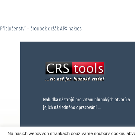
Příslušenství – šroubek držák APX nakres
Nabídka nástrojů pro vrtání hlubokých otvorů a
jejich následného opracování …
Na našich webových stránkách používáme soubory cookie, abych