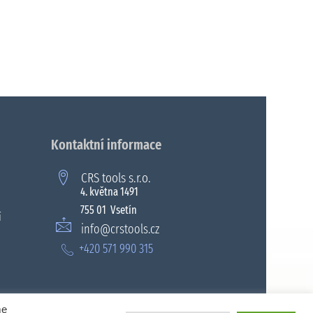
Kontaktní informace
CRS tools s.r.o.
4. května 1491
755 01 Vsetín
í
info@crstools.cz
+420 571 990 315
me