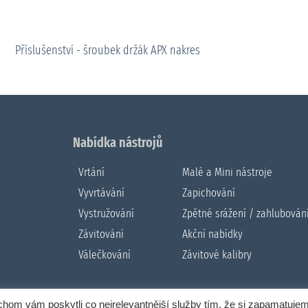
Příslušenství - šroubek držák APX nakres
Nabídka nástrojů
Vrtání
Malé a Mini nástroje
Vyvrtávání
Zapichování
Vystružování
Zpětné srážení / zahlubován
Závitování
Akční nabídky
Válečkování
Závitové kalibry
om vám poskytli co nejrelevantnější služby tím, že si zapamatuje