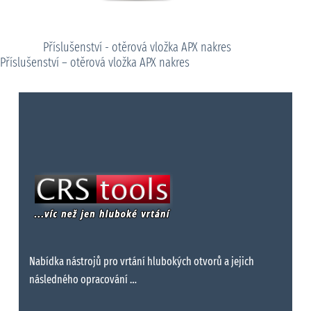
Příslušenství - otěrová vložka APX nakres
Příslušenství – otěrová vložka APX nakres
Nabídka nástrojů pro vrtání hlubokých otvorů a jejich
následného opracování …