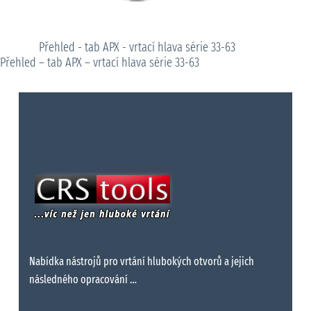
Přehled - tab APX - vrtací hlava série 33-63
Přehled – tab APX – vrtací hlava série 33-63
Nabídka nástrojů pro vrtání hlubokých otvorů a jejich
následného opracování …