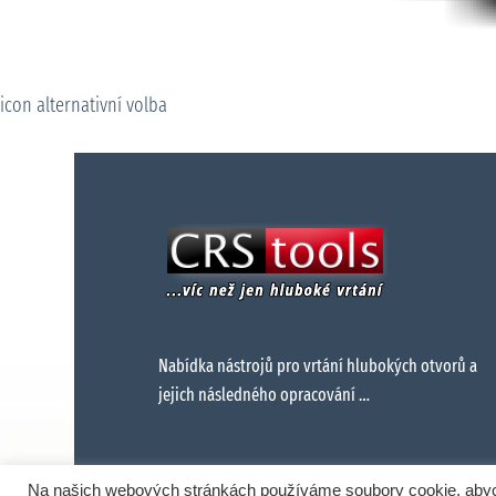
icon alternativní volba
Nabídka nástrojů pro vrtání hlubokých otvorů a
jejich následného opracování …
Na našich webových stránkách používáme soubory cookie, abych