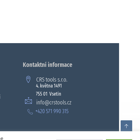
Kontaktní informace
CRS tools s.r.o.
4. května 1491
755 01 Vsetín
í
info@crstools.cz
+420 571 990 315
me