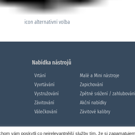
icon alternativní volba
Nabídka nástrojů
Vrtání
Malé a Mini nástroje
Vyvrtávání
Zapichování
Vystružování
Zpětné srážení / zahlubován
Závitování
Akční nabídky
Válečkování
Závitové kalibry
om vám poskytli co nejrelevantnější služby tím, že si zapamatuje