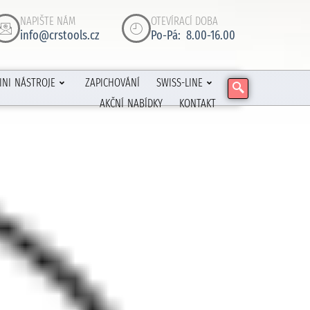
NAPIŠTE NÁM
OTEVÍRACÍ DOBA
info@crstools.cz
Po-Pá: 8.00-16.00
INI NÁSTROJE
ZAPICHOVÁNÍ
SWISS-LINE
AKČNÍ NABÍDKY
KONTAKT