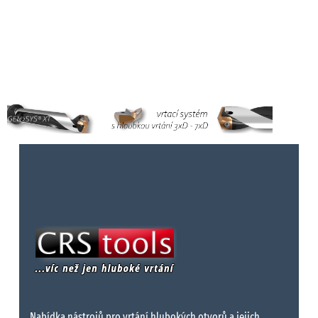
Nabídka nástrojů pro vrtání hlubokých otvorů a jejich