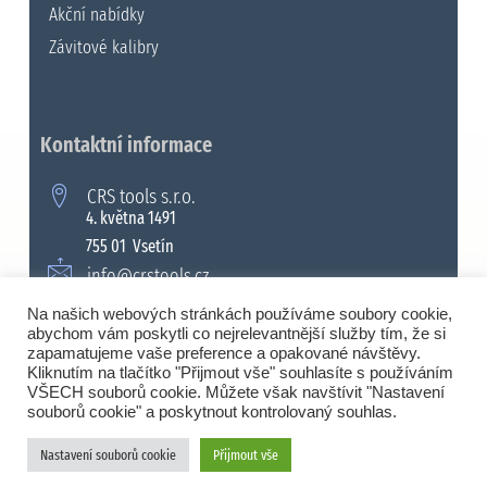
Akční nabídky
Závitové kalibry
Kontaktní informace
CRS tools s.r.o.
4. května 1491
755 01 Vsetín
info@crstools.cz
+420 571 990 315
Na našich webových stránkách používáme soubory cookie,
abychom vám poskytli co nejrelevantnější služby tím, že si
zapamatujeme vaše preference a opakované návštěvy.
Kliknutím na tlačítko "Přijmout vše" souhlasíte s používáním
VŠECH souborů cookie. Můžete však navštívit "Nastavení
© 2008 - 2026 Všechna práva vyhrazena. |
souborů cookie" a poskytnout kontrolovaný souhlas.
CRS tools s.r.o.
Nastavení souborů cookie
Přijmout vše