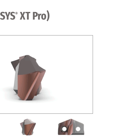
3SYS
XT Pro)
®