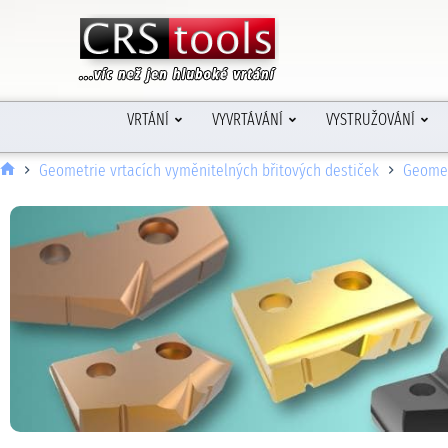
VRTÁNÍ
VYVRTÁVÁNÍ
VYSTRUŽOVÁNÍ
Geometrie vrtacích vyměnitelných břitových destiček
Geomet