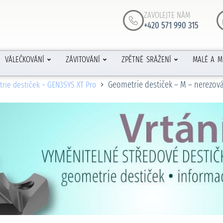
ZAVOLEJTE NÁM
+420 571 990 315
VÁLEČKOVÁNÍ
ZÁVITOVÁNÍ
ZPĚTNÉ SRÁŽENÍ
MALÉ A M
Geometrie destiček – M – nerezová
rie destiček – GEN3SYS XT Pro