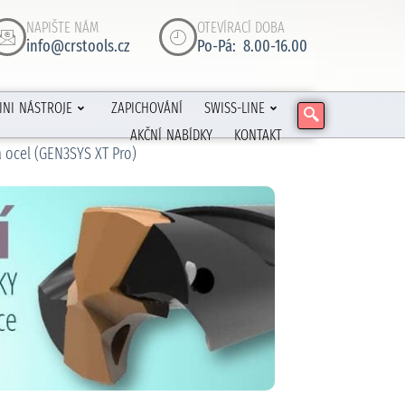
NAPIŠTE NÁM
OTEVÍRACÍ DOBA
info@crstools.cz
Po-Pá: 8.00-16.00
INI NÁSTROJE
ZAPICHOVÁNÍ
SWISS-LINE
AKČNÍ NABÍDKY
KONTAKT
 ocel (GEN3SYS XT Pro)