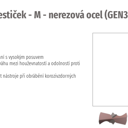
estiček - M - nerezová ocel (GEN
rtání s vysokým posuvem
ováhu mezi houževnatostí a odolností proti
t nástroje při obrábění korozivzdorných