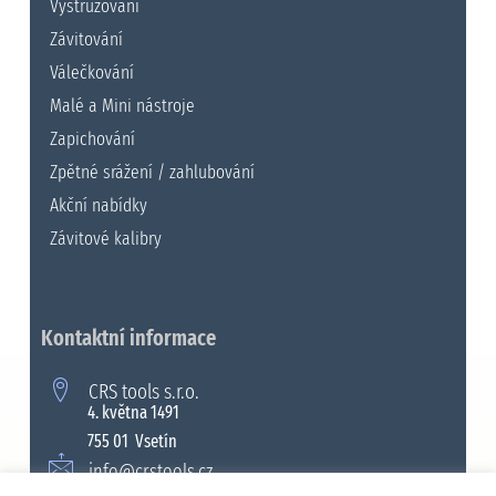
Vystružování
Závitování
Válečkování
Malé a Mini nástroje
Zapichování
Zpětné srážení / zahlubování
Akční nabídky
Závitové kalibry
Kontaktní informace
CRS tools s.r.o.
4. května 1491
755 01 Vsetín
info@crstools.cz